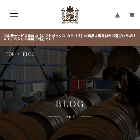
お中元サービス実施中【ギフトボックス カテゴリ】の商品は熨斗付きお選びいただけ
ます。名入りも無料で対応です！
TOP
BLOG
B
L
O
G
ブログ